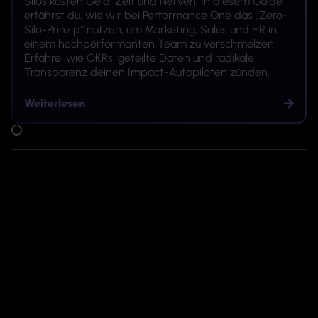
Silos kosten Geld, Zeit und Nerven. In diesem Guide
erfährst du, wie wir bei Performance One das „Zero-
Silo-Prinzip“ nutzen, um Marketing, Sales und HR in
einem hochperformanten Team zu verschmelzen.
Erfahre, wie OKRs, geteilte Daten und radikale
Transparenz deinen Impact-Autopiloten zünden.
Weiterlesen
Impact Diagnosis Call
I
30 Min. · kostenfrei · echter Mehrwert · klare Next Steps · kein
Sales‑Pitch