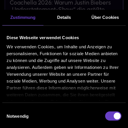
Coachella 2026: Warum Justin Biebers
„Understatement-Show“ die größte
Lektion für maximalen Impact ist
Zustimmung
Details
Über Cookies
Justin Bieber bei Coachella: warum Reduktion oft den
größten Impact hat.
Diese Webseite verwendet Cookies
Weiterlesen
Wir verwenden Cookies, um Inhalte und Anzeigen zu
personalisieren, Funktionen für soziale Medien anbieten
zu können und die Zugriffe auf unsere Website zu
analysieren. Außerdem geben wir Informationen zu Ihrer
Verwendung unserer Website an unsere Partner für
soziale Medien, Werbung und Analysen weiter. Unsere
Partner führen diese Informationen möglicherweise mit
weiteren Daten zusammen, die Sie ihnen bereitgestellt
haben oder die sie im Rahmen Ihrer Nutzung der Dienste
gesammelt haben.
Einwilligungsauswahl
Notwendig